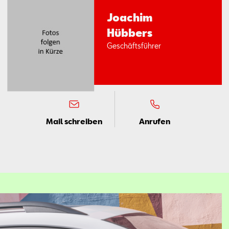
Joa­chim
Hüb­bers
Ge­schäfts­füh­rer
Mail schreiben
Anrufen