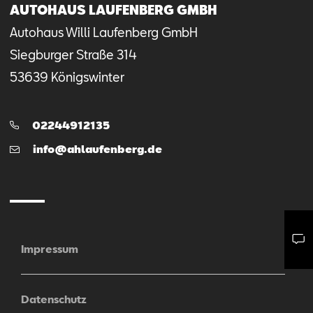
AUTOHAUS LAUFENBERG GMBH
Autohaus Willi Laufenberg GmbH
Siegburger Straße
314
53639
Königswinter
Telefon:
02244912135
E-
info@ahlaufenberg.de
Mail
Impressum
Mail schreiben
Kontaktformular
Anrufen
Datenschutz