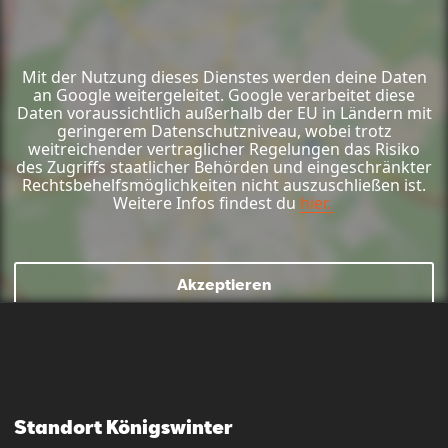
Mit der Nutzung dieses Dienstes werden deine Daten
an Google weitergeleitet. Google verarbeitet diese
Daten voraussichtlich außerhalb der EU in Ländern mit
geringerem Datenschutzniveau, wobei trotz
weitreichender vertraglicher Regelungen das Risiko
des Zugriffs staatlicher Behörden und eingeschränkter
Rechtsbehelfsmöglichkeiten nicht auszuschließen ist.
Weitere Infos findest du
hier.
Akzeptieren
Standort Königswinter