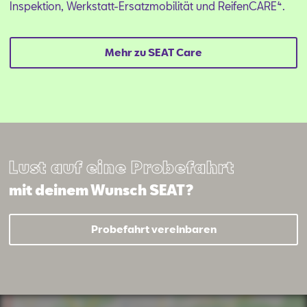
Inspektion, Werkstatt-Ersatzmobilität und ReifenCARE⁴.
Mehr zu SEAT Care
Lust auf eine Probefahrt
mit deinem Wunsch SEAT?
Mail schreiben
Kontaktformular
Anrufen
Probefahrt vereinbaren