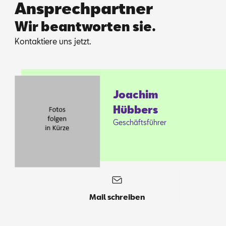
Ansprechpartner
Wir beantworten sie.
Kon­tak­tie­re uns jetzt.
Joa­chim
Hüb­bers
Ge­schäfts­füh­rer
Mail schreiben