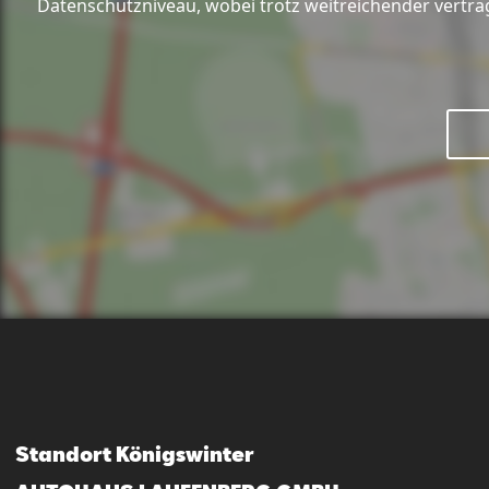
Datenschutzniveau, wobei trotz weitreichender vertra
Standort Königswinter