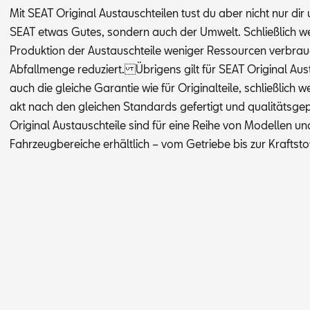
Mit SEAT Ori­gi­nal Aus­tausch­tei­len tust du aber nicht nur di
SEAT et­was Gu­tes, son­dern auch der Um­welt. Schließ­lich w
Pro­duk­ti­on der Aus­tausch­tei­le we­ni­ger Res­sour­cen ver­br
Ab­fall­men­ge re­du­ziert. Üb­ri­gens gilt für SEAT Ori­gi­nal Aus­
auch die glei­che Ga­ran­tie wie für Ori­gi­nal­tei­le, schließ­lich 
akt nach den glei­chen Stan­dards ge­fer­tigt und qua­li­täts­g
Ori­gi­nal Aus­tausch­tei­le sind für eine Rei­he von Mo­del­len un
Fahr­zeug­be­rei­che er­hält­lich – vom Ge­trie­be bis zur Kraft­