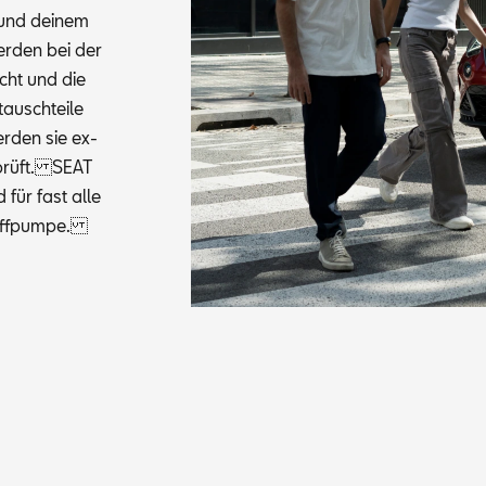
r und dei­nem
er­den bei der
aucht und die
tausch­tei­le
wer­den sie ex­
e­prüft. SEAT
d für fast alle
stoff­pum­pe.