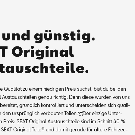
 und günstig.
T Original
tauschteile.
Qua­li­tät zu ei­nem nied­ri­gen Preis suchst, bist du bei den
l Aus­tausch­tei­len ge­nau rich­tig. Denn die­se wur­den von uns
be­rei­tet, gründ­lich kon­trol­liert und un­ter­schei­den sich qua­li­
on den ur­sprüng­lich ver­bau­ten Tei­len. Der ein­zi­ge Un­ter­
m Preis: SEAT Ori­gi­nal Aus­tausch­tei­le sind im Schnitt 40 %
 SEAT Ori­gi­nal Tei­le® und da­mit ge­ra­de für äl­te­re Fahr­zeu­