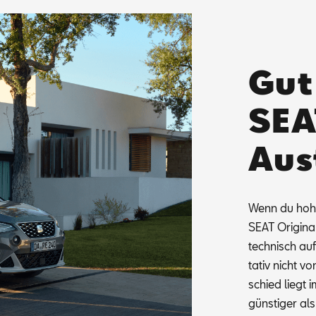
Gut
SEA
Aus
Wenn du hohe 
SEAT Ori­gi­na
tech­nisch auf­
ta­tiv nicht v
schied liegt i
güns­ti­ger als