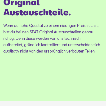
Original
Austauschteile.
Wenn du hohe Qua­li­tät zu ei­nem nied­ri­gen Preis suchst,
bist du bei den SEAT Ori­gi­nal Aus­tausch­tei­len ge­nau
rich­tig. Denn die­se wur­den von uns tech­nisch
auf­be­rei­tet, gründ­lich kon­trol­liert und un­ter­schei­den sich
qua­li­ta­tiv nicht von den ur­sprüng­lich ver­bau­ten Tei­len.