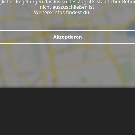
glicher Regelungen das Risiko des Zugriffs staatlicher Be
nicht auszuschließen ist.
Weitere Infos findest du
hier.
Akzeptieren