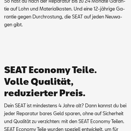
So hast du nach der Re­pa­ra­tur bis zu 24 Mo­na­te Ga­ran­
tie auf Lohn und Ma­te­ri­al­kos­ten. Und eine 12-jäh­ri­ge Ga­
ran­tie ge­gen Durch­ros­tung, die SEAT auf je­den Neu­wa­
gen gibt.
SEAT Economy Teile.
Volle Qualität,
reduzierter Preis.
Dein SEAT ist min­des­tens 4 Jah­re alt? Dann kannst du bei
je­der Re­pa­ra­tur ba­res Geld spa­ren, ohne auf Si­cher­heit
und Qua­li­tät zu ver­zich­ten: mit den SEAT Eco­no­my Tei­len.
SEAT Eco­no­my Tei­le wur­den spe­zi­ell ent­wi­ckelt, um für