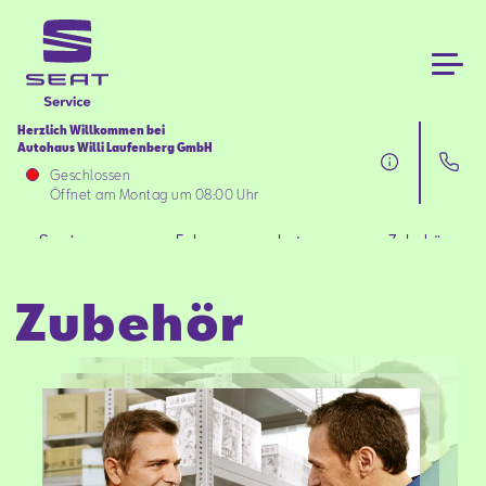
Herzlich Willkommen bei
Autohaus Willi Laufenberg GmbH
Services
Geschlossen
Öffnet am Montag um 08:00 Uhr
Fahrzeugangebote
Services
Fahrzeugangebote
Zubehör
Zubehör
Zubehör
Über uns
Aktionen