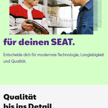
für deinen SEAT.
Ent­schei­de dich für mo­derns­te Tech­no­lo­gie, Lang­le­big­keit
und Qua­li­tät.
Qualität
bis ins Detail.