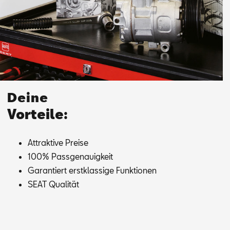
Deine
Vorteile:
At­trak­ti­ve Prei­se
100% Pass­ge­nau­ig­keit
Ga­ran­tiert erst­klas­si­ge Funk­tio­nen
SEAT Qua­li­tät