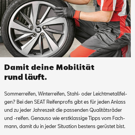
Damit deine Mobilität
rund läuft.
Som­mer­rei­fen, Win­ter­rei­fen, Stahl- oder Leicht­me­tall­fel­
gen? Bei den SEAT Rei­fen­pro­fis gibt es für je­den An­lass
und zu je­der Jah­res­zeit die pas­sen­den Qua­li­täts­rä­der
und -rei­fen. Ge­nau­so wie erst­klas­si­ge Tipps vom Fach­
mann, da­mit du in je­der Si­tua­ti­on bes­tens ge­rüs­tet bist.