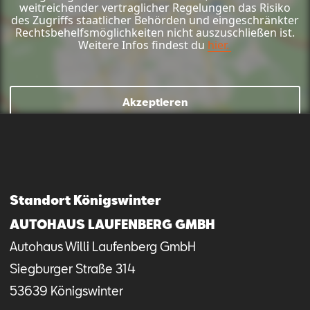
weitreichender vertraglicher Regelungen das Risiko
des Zugriffs staatlicher Behörden und eingeschränkter
Rechtsbehelfsmöglichkeiten nicht auszuschließen ist.
Weitere Infos findest du
hier.
Mail schreiben
Kontaktformular
Anrufen
Akzeptieren
Standort Königswinter
AUTOHAUS LAUFENBERG GMBH
Autohaus Willi Laufenberg GmbH
Siegburger Straße
314
53639
Königswinter