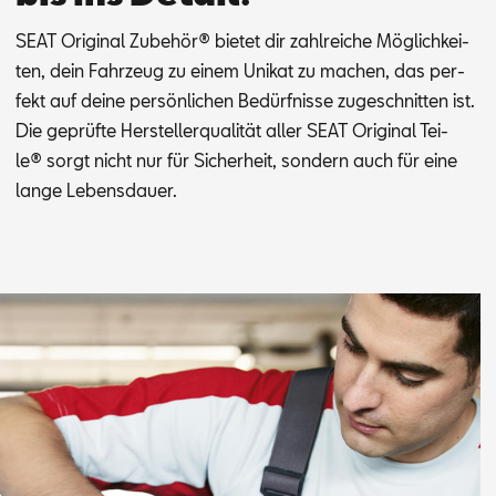
SEAT Ori­gi­nal Zu­be­hör® bie­tet dir zahl­rei­che Mög­lich­kei­
ten, dein Fahr­zeug zu ei­nem Uni­kat zu ma­chen, das per­
fekt auf dei­ne per­sön­li­chen Be­dürf­nis­se zu­ge­schnit­ten ist.
Die ge­prüf­te Her­stel­ler­qua­li­tät al­ler SEAT Ori­gi­nal Tei­
le® sorgt nicht nur für Si­cher­heit, son­dern auch für eine
lan­ge Le­bens­dau­er.