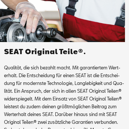
SEAT Original Teile®.
Qua­li­tät, die sich be­zahlt macht. Mit ga­ran­tier­tem Wert­
erhalt. Die Ent­schei­dung für ei­nen SEAT ist die Ent­schei­
dung für mo­derns­te Tech­no­lo­gie, Lang­le­big­keit und Qua­
li­tät. Ein An­spruch, der sich in al­len SEAT Ori­gi­nal Tei­len®
wi­der­spie­gelt. Mit dem Ein­satz von SEAT Ori­gi­nal Tei­len®
leis­test du zu­dem dei­nen größt­mög­li­chen Bei­trag zum
Wert­erhalt dei­nes SEAT. Dar­über hin­aus sind mit SEAT
Ori­gi­nal Tei­len® zwei zu­sätz­li­che Ga­ran­ti­en ver­bun­den.