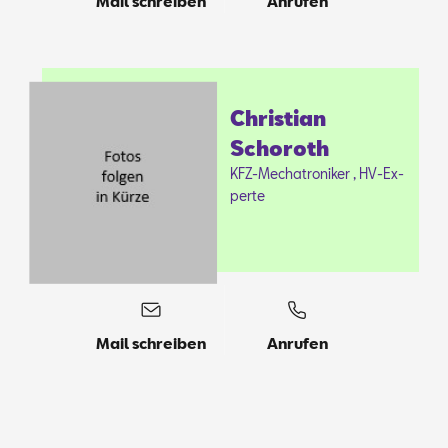
Mail schreiben
Anrufen
Chris­ti­an
Scho­roth
KFZ-Me­cha­tro­ni­ker , HV-Ex­
per­te
Mail schreiben
Anrufen