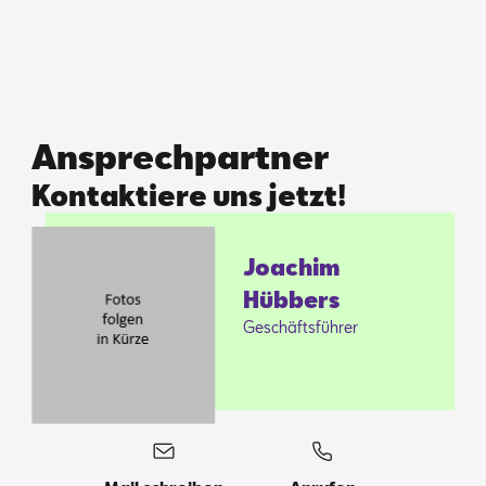
Ansprechpartner
Kontaktiere uns jetzt!
Joa­chim
Hüb­bers
Ge­schäfts­füh­rer