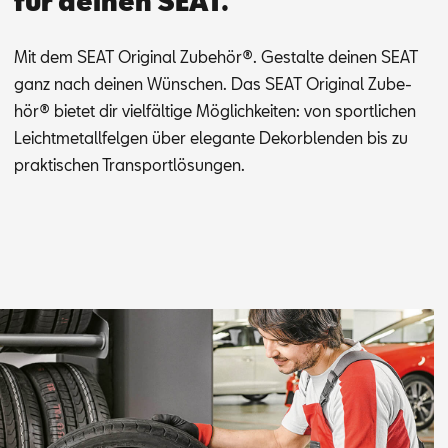
für deinen SEAT.
Mit dem SEAT Ori­gi­nal Zu­be­hör®. Ge­stal­te dei­nen SEAT
ganz nach dei­nen Wün­schen. Das SEAT Ori­gi­nal Zu­be­
hör® bie­tet dir viel­fäl­ti­ge Mög­lich­kei­ten: von sport­li­chen
Leicht­me­tall­fel­gen über ele­gan­te De­kor­blen­den bis zu
prak­ti­schen Trans­port­lö­sun­gen.