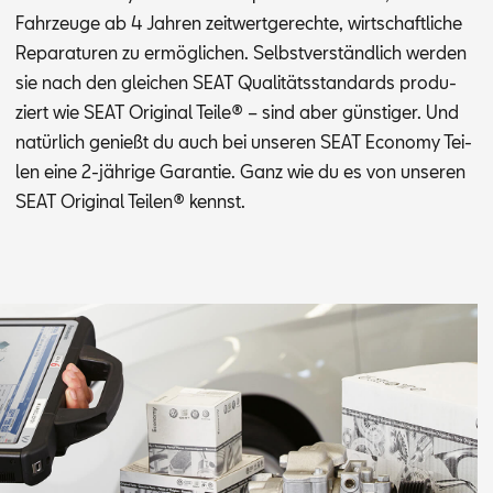
Fahr­zeu­ge ab 4 Jah­ren zeit­wert­ge­rech­te, wirt­schaft­li­che
Re­pa­ra­tu­ren zu er­mög­li­chen. Selbst­ver­ständ­lich wer­den
sie nach den glei­chen SEAT Qua­li­täts­stan­dards pro­du­
ziert wie SEAT Ori­gi­nal Tei­le® – sind aber güns­ti­ger. Und
na­tür­lich ge­nießt du auch bei un­se­ren SEAT Eco­no­my Tei­
len eine 2-jäh­ri­ge Ga­ran­tie. Ganz wie du es von un­se­ren
SEAT Ori­gi­nal Tei­len® kennst.